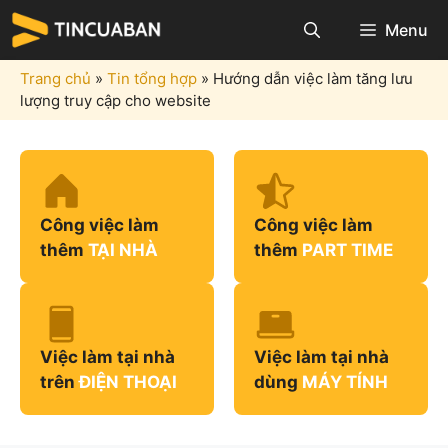
Chuyển
Menu
đến
nội
Trang chủ
»
Tin tổng hợp
»
Hướng dẫn việc làm tăng lưu
dung
lượng truy cập cho website
Công việc làm
Công việc làm
thêm
TẠI NHÀ
thêm
PART TIME
Việc làm tại nhà
Việc làm tại nhà
trên
ĐIỆN THOẠI
dùng
MÁY TÍNH