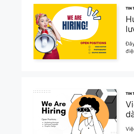
TIN
Hư
lư
Đây
điệ
TIN
Vi
dà
Việ