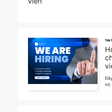
viên
TIN
H
ch
vi
Đây
nó.