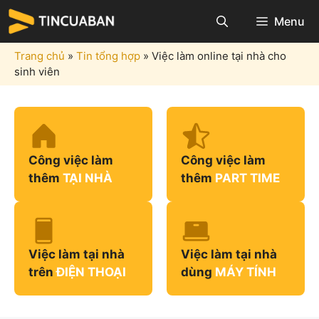
Chuyển
Menu
đến
nội
Trang chủ
»
Tin tổng hợp
»
Việc làm online tại nhà cho
dung
sinh viên
Công việc làm
Công việc làm
thêm
TẠI NHÀ
thêm
PART TIME
Việc làm tại nhà
Việc làm tại nhà
trên
ĐIỆN THOẠI
dùng
MÁY TÍNH