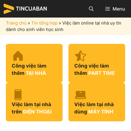
Chuyển
Menu
đến
nội
Trang chủ
»
Tin tổng hợp
»
Việc làm online tại nhà uy tín
dung
dành cho sinh viên học sinh
Công việc làm
Công việc làm
thêm
TẠI NHÀ
thêm
PART TIME
Việc làm tại nhà
Việc làm tại nhà
trên
ĐIỆN THOẠI
dùng
MÁY TÍNH